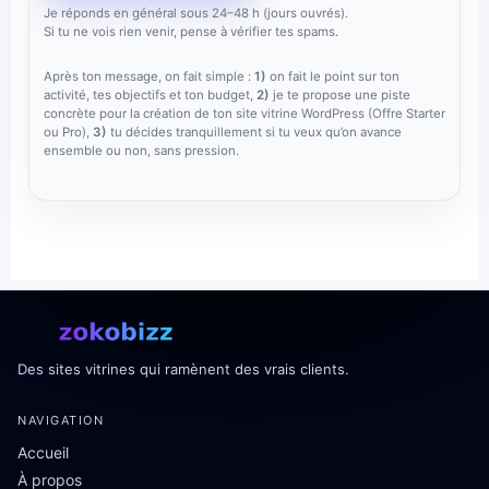
Je réponds en général sous 24–48 h (jours ouvrés).
Si tu ne vois rien venir, pense à vérifier tes spams.
Après ton message, on fait simple :
1)
on fait le point sur ton
activité, tes objectifs et ton budget,
2)
je te propose une piste
concrète pour la création de ton site vitrine WordPress (Offre Starter
ou Pro),
3)
tu décides tranquillement si tu veux qu’on avance
ensemble ou non, sans pression.
Des sites vitrines qui ramènent des vrais clients.
NAVIGATION
Accueil
À propos